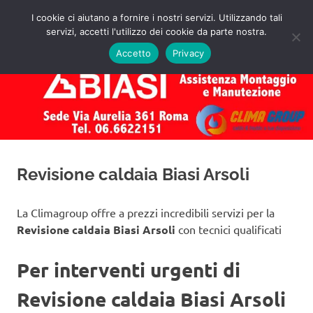
Salta
I cookie ci aiutano a fornire i nostri servizi. Utilizzando tali
al
servizi, accetti l'utilizzo dei cookie da parte nostra.
✅
MENU
contenuto
Assistenza
Richiedi
Accetto
Privacy
un
Caldaie
Preventivo!
Biasi
Roma
Revisione caldaia Biasi Arsoli
La Climagroup offre a prezzi incredibili servizi per la
Revisione caldaia Biasi Arsoli
con tecnici qualificati
Per interventi urgenti di
Revisione caldaia Biasi Arsoli