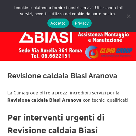
Salta
I cookie ci aiutano a fornire i nostri servizi. Utilizzando tali
al
servizi, accetti l'utilizzo dei cookie da parte nostra.
✅
MENU
contenuto
Assistenza
Richiedi
Accetto
Privacy
un
Caldaie
Preventivo!
Biasi
Roma
Revisione caldaia Biasi Aranova
La Climagroup offre a prezzi incredibili servizi per la
Revisione caldaia Biasi Aranova
con tecnici qualificati
Per interventi urgenti di
Revisione caldaia Biasi