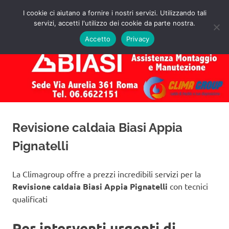
Salta
I cookie ci aiutano a fornire i nostri servizi. Utilizzando tali
al
servizi, accetti l'utilizzo dei cookie da parte nostra.
✅
MENU
contenuto
Assistenza
Richiedi
Accetto
Privacy
un
Caldaie
Preventivo!
Biasi
Roma
Revisione caldaia Biasi Appia
Pignatelli
La Climagroup offre a prezzi incredibili servizi per la
Revisione caldaia Biasi Appia Pignatelli
con tecnici
qualificati
Per interventi urgenti di