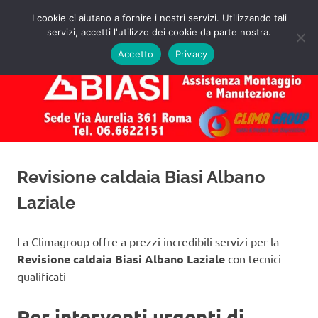
Salta
I cookie ci aiutano a fornire i nostri servizi. Utilizzando tali
al
servizi, accetti l'utilizzo dei cookie da parte nostra.
✅
MENU
contenuto
Assistenza
Richiedi
Accetto
Privacy
un
Caldaie
Preventivo!
Biasi
Roma
Revisione caldaia Biasi Albano
Laziale
La Climagroup offre a prezzi incredibili servizi per la
Revisione caldaia Biasi Albano Laziale
con tecnici
qualificati
Per interventi urgenti di