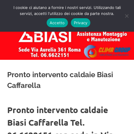
Salta
I cookie ci aiutano a fornire i nostri servizi. Utilizzando tali
al
servizi, accetti l'utilizzo dei cookie da parte nostra.
✅
MENU
contenuto
Assistenza
Richiedi
Accetto
Privacy
un
Caldaie
Preventivo!
Biasi
Roma
Pronto intervento caldaie Biasi
Caffarella
Pronto intervento caldaie
Biasi Caffarella Tel.