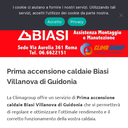
Salta
I cookie ci aiutano a fornire i nostri servizi. Utilizzando tali
al
servizi, accetti l'utilizzo dei cookie da parte nostra.
✅
MENU
contenuto
Assistenza
Richiedi
Accetto
Privacy
un
Caldaie
Preventivo!
Biasi
Roma
Prima accensione caldaie Biasi
Villanova di Guidonia
La Climagroup offre un servizio di
Prima accensione
caldaie Biasi Villanova di Guidonia
che vi permetterà
di regolare e ottimizzare l’ottimale rendimento e il
corretto funzionamento della vostra caldaia.