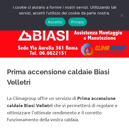
Salta
I cookie ci aiutano a fornire i nostri servizi. Utilizzando tali
al
servizi, accetti l'utilizzo dei cookie da parte nostra.
✅
MENU
contenuto
Assistenza
Richiedi
Accetto
Privacy
un
Caldaie
Preventivo!
Biasi
Roma
Prima accensione caldaie Biasi
Velletri
La Climagroup offre un servizio di
Prima accensione
caldaie Biasi Velletri
che vi permetterà di regolare e
ottimizzare l’ottimale rendimento e il corretto
funzionamento della vostra caldaia.