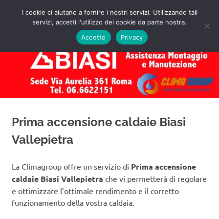
Salta
I cookie ci aiutano a fornire i nostri servizi. Utilizzando tali
al
servizi, accetti l'utilizzo dei cookie da parte nostra.
✅
MENU
contenuto
Assistenza
Richiedi
Accetto
Privacy
un
Caldaie
Preventivo!
Biasi
Roma
Prima accensione caldaie Biasi
Vallepietra
La Climagroup offre un servizio di
Prima accensione
caldaie Biasi Vallepietra
che vi permetterà di regolare
e ottimizzare l’ottimale rendimento e il corretto
funzionamento della vostra caldaia.