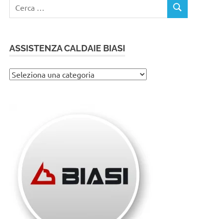
Ricerca
CERCA
per:
ASSISTENZA CALDAIE BIASI
Assistenza
caldaie
Biasi