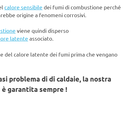
el
calore sensibile
dei fumi di combustione perché
arebbe origine a fenomeni corrosivi.
stione
viene quindi disperso
lore latente
associato.
te del calore latente dei fumi prima che vengano
iasi problema di di caldaie, la nostra
 è garantita sempre !