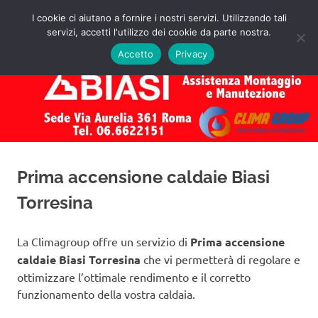
Salta
I cookie ci aiutano a fornire i nostri servizi. Utilizzando tali
al
servizi, accetti l'utilizzo dei cookie da parte nostra.
✅
MENU
contenuto
Assistenza
Richiedi
Accetto
Privacy
un
Caldaie
Preventivo!
Biasi
Roma
Prima accensione caldaie Biasi
Torresina
La Climagroup offre un servizio di
Prima accensione
caldaie Biasi Torresina
che vi permetterà di regolare e
ottimizzare l’ottimale rendimento e il corretto
funzionamento della vostra caldaia.