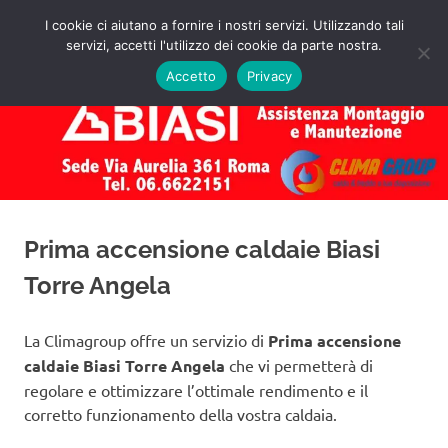
Salta
I cookie ci aiutano a fornire i nostri servizi. Utilizzando tali
al
servizi, accetti l'utilizzo dei cookie da parte nostra.
✅
MENU
contenuto
Assistenza
Richiedi
Accetto
Privacy
un
Caldaie
Preventivo!
Biasi
Roma
Prima accensione caldaie Biasi
Torre Angela
La Climagroup offre un servizio di
Prima accensione
caldaie Biasi Torre Angela
che vi permetterà di
regolare e ottimizzare l’ottimale rendimento e il
corretto funzionamento della vostra caldaia.