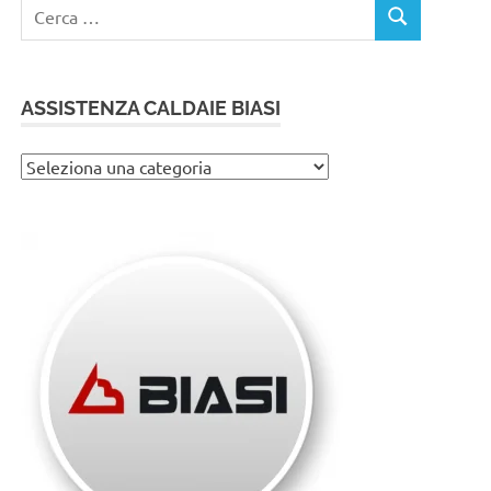
Ricerca
CERCA
per:
ASSISTENZA CALDAIE BIASI
Assistenza
caldaie
Biasi