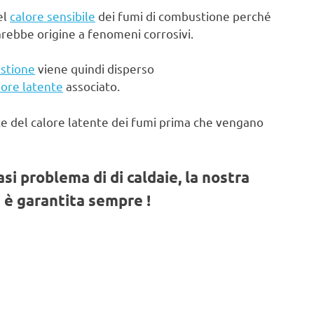
el
calore sensibile
dei fumi di combustione perché
arebbe origine a fenomeni corrosivi.
stione
viene quindi disperso
lore latente
associato.
te del calore latente dei fumi prima che vengano
iasi problema di di caldaie, la nostra
 è garantita sempre !