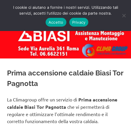
Salta
I cookie ci aiutano a fornire i nostri servizi. Utilizzando tali
al
servizi, accetti l'utilizzo dei cookie da parte nostra.
✅
MENU
contenuto
Assistenza
Richiedi
Accetto
Privacy
un
Caldaie
Preventivo!
Biasi
Roma
Prima accensione caldaie Biasi Tor
Pagnotta
La Climagroup offre un servizio di
Prima accensione
caldaie Biasi Tor Pagnotta
che vi permetterà di
regolare e ottimizzare l’ottimale rendimento e il
corretto funzionamento della vostra caldaia.