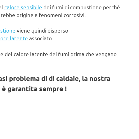
el
calore sensibile
dei fumi di combustione perché
arebbe origine a fenomeni corrosivi.
stione
viene quindi disperso
lore latente
associato.
te del calore latente dei fumi prima che vengano
iasi problema di di caldaie, la nostra
 è garantita sempre !