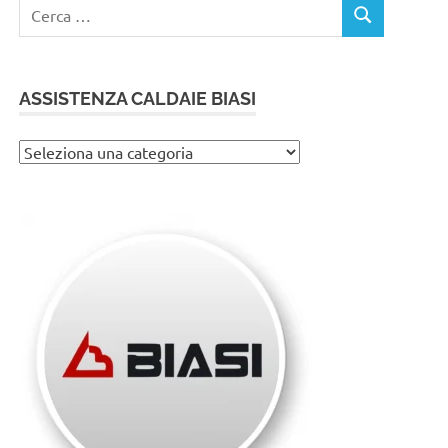
Ricerca
CERCA
per:
ASSISTENZA CALDAIE BIASI
Assistenza
caldaie
Biasi