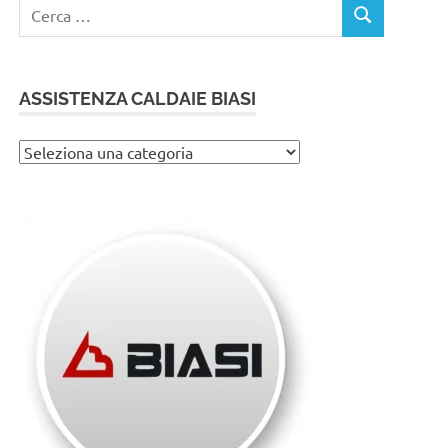
Ricerca
CERCA
per:
ASSISTENZA CALDAIE BIASI
Assistenza
caldaie
Biasi