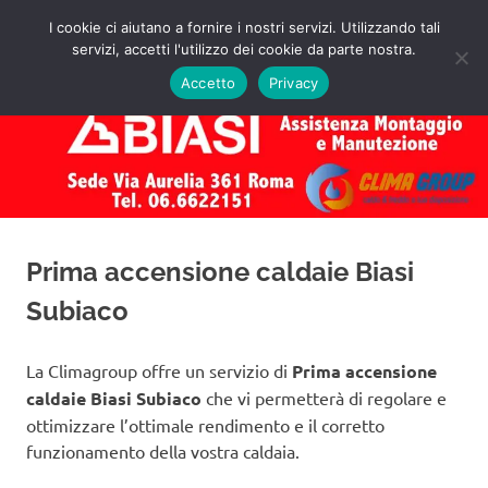
Salta
I cookie ci aiutano a fornire i nostri servizi. Utilizzando tali
al
servizi, accetti l'utilizzo dei cookie da parte nostra.
✅
MENU
contenuto
Assistenza
Richiedi
Accetto
Privacy
un
Caldaie
Preventivo!
Biasi
Roma
Prima accensione caldaie Biasi
Subiaco
La Climagroup offre un servizio di
Prima accensione
caldaie Biasi Subiaco
che vi permetterà di regolare e
ottimizzare l’ottimale rendimento e il corretto
funzionamento della vostra caldaia.