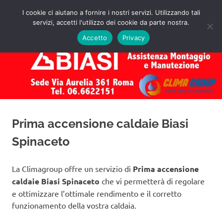
Salta
I cookie ci aiutano a fornire i nostri servizi. Utilizzando tali
al
servizi, accetti l'utilizzo dei cookie da parte nostra.
✅
MENU
contenuto
Assistenza
Richiedi
Accetto
Privacy
un
Caldaie
Preventivo!
Biasi
Roma
Prima accensione caldaie Biasi
Spinaceto
La Climagroup offre un servizio di
Prima accensione
caldaie Biasi Spinaceto
che vi permetterà di regolare
e ottimizzare l’ottimale rendimento e il corretto
funzionamento della vostra caldaia.