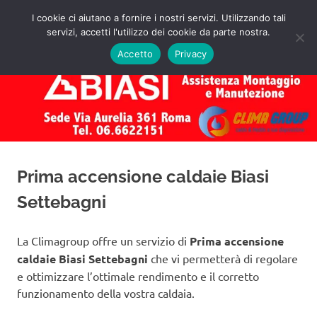
Salta
I cookie ci aiutano a fornire i nostri servizi. Utilizzando tali
al
servizi, accetti l'utilizzo dei cookie da parte nostra.
✅
MENU
contenuto
Assistenza
Richiedi
Accetto
Privacy
un
Caldaie
Preventivo!
Biasi
Roma
Prima accensione caldaie Biasi
Settebagni
La Climagroup offre un servizio di
Prima accensione
caldaie Biasi Settebagni
che vi permetterà di regolare
e ottimizzare l’ottimale rendimento e il corretto
funzionamento della vostra caldaia.