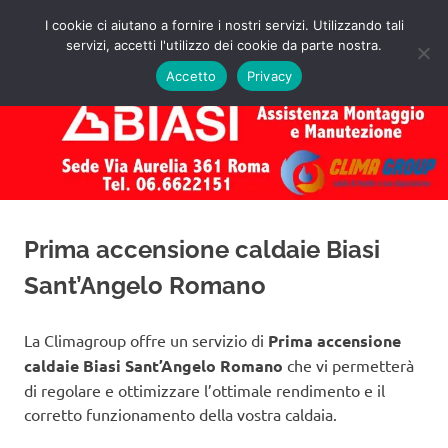
Salta
I cookie ci aiutano a fornire i nostri servizi. Utilizzando tali
al
servizi, accetti l'utilizzo dei cookie da parte nostra.
✅
MENU
contenuto
Assistenza
Richiedi
Accetto
Privacy
un
Caldaie
Preventivo!
Biasi
Roma
Prima accensione caldaie Biasi
Sant’Angelo Romano
La Climagroup offre un servizio di
Prima accensione
caldaie Biasi Sant’Angelo Romano
che vi permetterà
di regolare e ottimizzare l’ottimale rendimento e il
corretto funzionamento della vostra caldaia.