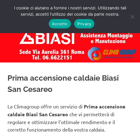
Salta
I cookie ci aiutano a fornire i nostri servizi. Utilizzando tali
al
servizi, accetti l'utilizzo dei cookie da parte nostra.
✅
MENU
contenuto
Assistenza
Richiedi
Accetto
Privacy
un
Caldaie
Preventivo!
Biasi
Roma
Prima accensione caldaie Biasi
San Cesareo
La Climagroup offre un servizio di
Prima accensione
caldaie Biasi San Cesareo
che vi permetterà di
regolare e ottimizzare l’ottimale rendimento e il
corretto funzionamento della vostra caldaia.