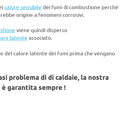
el
calore sensibile
dei fumi di combustione perché
arebbe origine a fenomeni corrosivi.
stione
viene quindi disperso
lore latente
associato.
te del calore latente dei fumi prima che vengano
iasi problema di di caldaie, la nostra
 è garantita sempre !