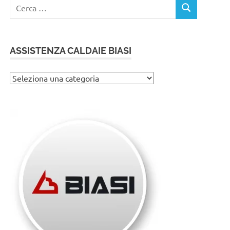
Ricerca
CERCA
per:
ASSISTENZA CALDAIE BIASI
Assistenza
caldaie
Biasi