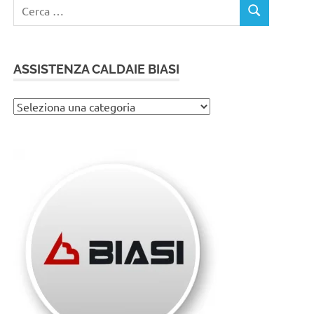
Ricerca
CERCA
per:
ASSISTENZA CALDAIE BIASI
Assistenza
caldaie
Biasi