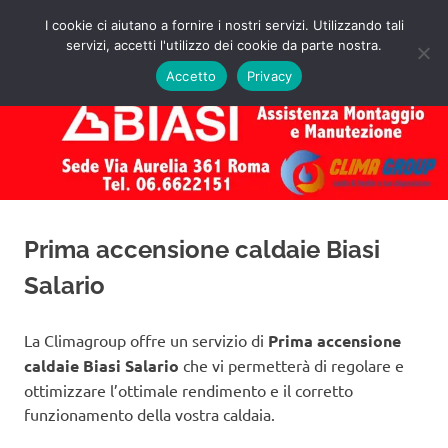
Salta
I cookie ci aiutano a fornire i nostri servizi. Utilizzando tali
al
servizi, accetti l'utilizzo dei cookie da parte nostra.
✅
MENU
contenuto
Assistenza
Richiedi
Accetto
Privacy
un
Caldaie
Preventivo!
Biasi
Roma
Prima accensione caldaie Biasi
Salario
La Climagroup offre un servizio di
Prima accensione
caldaie Biasi Salario
che vi permetterà di regolare e
ottimizzare l’ottimale rendimento e il corretto
funzionamento della vostra caldaia.