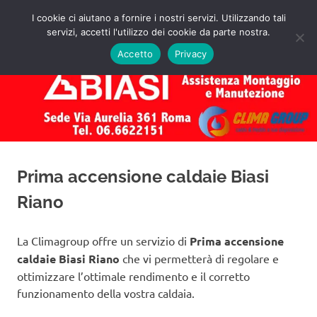
Salta
I cookie ci aiutano a fornire i nostri servizi. Utilizzando tali
al
servizi, accetti l'utilizzo dei cookie da parte nostra.
✅
MENU
contenuto
Assistenza
Richiedi
Accetto
Privacy
un
Caldaie
Preventivo!
Biasi
Roma
Prima accensione caldaie Biasi
Riano
La Climagroup offre un servizio di
Prima accensione
caldaie Biasi Riano
che vi permetterà di regolare e
ottimizzare l’ottimale rendimento e il corretto
funzionamento della vostra caldaia.