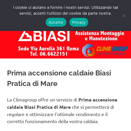
Salta
I cookie ci aiutano a fornire i nostri servizi. Utilizzando tali
al
servizi, accetti l'utilizzo dei cookie da parte nostra.
✅
MENU
contenuto
Assistenza
Richiedi
Accetto
Privacy
un
Caldaie
Preventivo!
Biasi
Roma
Prima accensione caldaie Biasi
Pratica di Mare
La Climagroup offre un servizio di
Prima accensione
caldaie Biasi Pratica di Mare
che vi permetterà di
regolare e ottimizzare l’ottimale rendimento e il
corretto funzionamento della vostra caldaia.