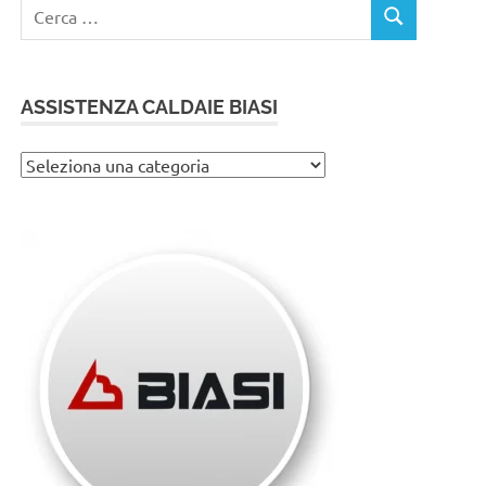
Ricerca
CERCA
per:
ASSISTENZA CALDAIE BIASI
Assistenza
caldaie
Biasi