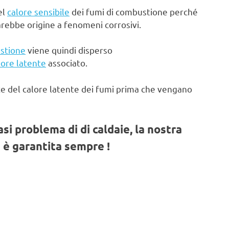
el
calore sensibile
dei fumi di combustione perché
arebbe origine a fenomeni corrosivi.
stione
viene quindi disperso
lore latente
associato.
te del calore latente dei fumi prima che vengano
iasi problema di di caldaie, la nostra
 è garantita sempre !