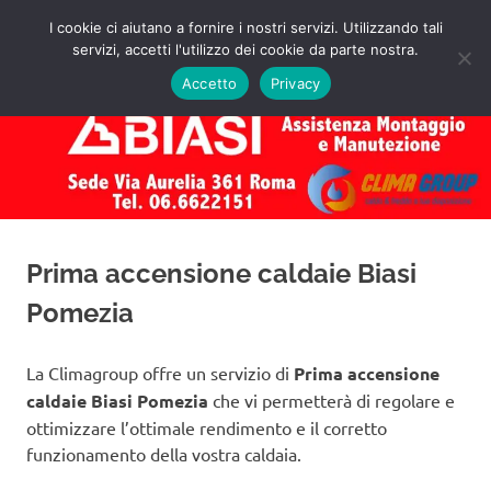
Salta
I cookie ci aiutano a fornire i nostri servizi. Utilizzando tali
al
servizi, accetti l'utilizzo dei cookie da parte nostra.
✅
MENU
contenuto
Assistenza
Richiedi
Accetto
Privacy
un
Caldaie
Preventivo!
Biasi
Roma
Prima accensione caldaie Biasi
Pomezia
La Climagroup offre un servizio di
Prima accensione
caldaie Biasi Pomezia
che vi permetterà di regolare e
ottimizzare l’ottimale rendimento e il corretto
funzionamento della vostra caldaia.