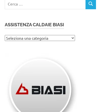
Ricerca
CERCA
per:
ASSISTENZA CALDAIE BIASI
Assistenza
caldaie
Biasi