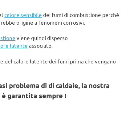
el
calore sensibile
dei fumi di combustione perché
arebbe origine a fenomeni corrosivi.
stione
viene quindi disperso
lore latente
associato.
te del calore latente dei fumi prima che vengano
iasi problema di di caldaie, la nostra
 è garantita sempre !