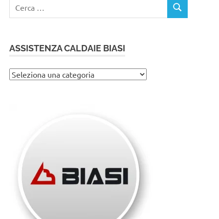
Ricerca
CERCA
per:
ASSISTENZA CALDAIE BIASI
Assistenza
caldaie
Biasi