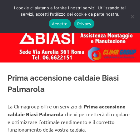
Salta
I cookie ci aiutano a fornire i nostri servizi. Utilizzando tali
al
servizi, accetti l'utilizzo dei cookie da parte nostra.
✅
MENU
contenuto
Assistenza
Richiedi
Accetto
Privacy
un
Caldaie
Preventivo!
Biasi
Roma
Prima accensione caldaie Biasi
Palmarola
La Climagroup offre un servizio di
Prima accensione
caldaie Biasi Palmarola
che vi permetterà di regolare
e ottimizzare l’ottimale rendimento e il corretto
funzionamento della vostra caldaia.