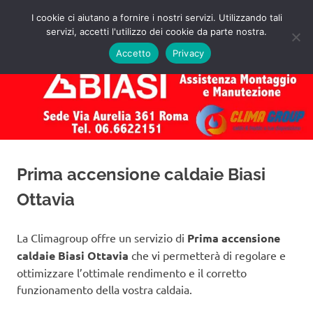
Salta
I cookie ci aiutano a fornire i nostri servizi. Utilizzando tali
al
servizi, accetti l'utilizzo dei cookie da parte nostra.
✅
MENU
contenuto
Assistenza
Richiedi
Accetto
Privacy
un
Caldaie
Preventivo!
Biasi
Roma
Prima accensione caldaie Biasi
Ottavia
La Climagroup offre un servizio di
Prima accensione
caldaie Biasi Ottavia
che vi permetterà di regolare e
ottimizzare l’ottimale rendimento e il corretto
funzionamento della vostra caldaia.