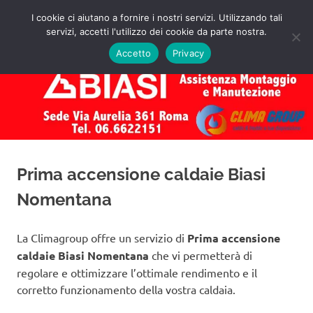
Salta
I cookie ci aiutano a fornire i nostri servizi. Utilizzando tali
al
servizi, accetti l'utilizzo dei cookie da parte nostra.
✅
MENU
contenuto
Assistenza
Richiedi
Accetto
Privacy
un
Caldaie
Preventivo!
Biasi
Roma
Prima accensione caldaie Biasi
Nomentana
La Climagroup offre un servizio di
Prima accensione
caldaie Biasi Nomentana
che vi permetterà di
regolare e ottimizzare l’ottimale rendimento e il
corretto funzionamento della vostra caldaia.