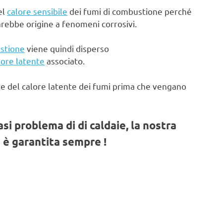
el
calore sensibile
dei fumi di combustione perché
arebbe origine a fenomeni corrosivi.
stione
viene quindi disperso
lore latente
associato.
te del calore latente dei fumi prima che vengano
iasi problema di di caldaie, la nostra
 è garantita sempre !