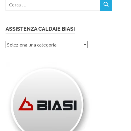
Ricerca
CERCA
per:
ASSISTENZA CALDAIE BIASI
Assistenza
caldaie
Biasi