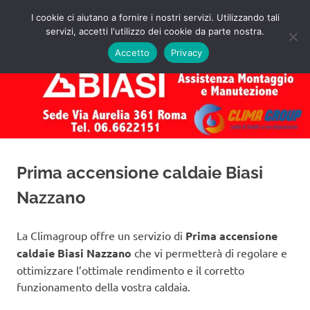
Salta
I cookie ci aiutano a fornire i nostri servizi. Utilizzando tali
al
servizi, accetti l'utilizzo dei cookie da parte nostra.
✅
MENU
contenuto
Assistenza
Richiedi
Accetto
Privacy
un
Caldaie
Preventivo!
Biasi
Roma
Prima accensione caldaie Biasi
Nazzano
La Climagroup offre un servizio di
Prima accensione
caldaie Biasi Nazzano
che vi permetterà di regolare e
ottimizzare l’ottimale rendimento e il corretto
funzionamento della vostra caldaia.