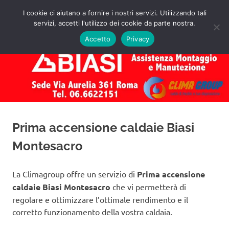
Salta
I cookie ci aiutano a fornire i nostri servizi. Utilizzando tali
al
servizi, accetti l'utilizzo dei cookie da parte nostra.
✅
MENU
contenuto
Assistenza
Richiedi
Accetto
Privacy
un
Caldaie
Preventivo!
Biasi
Roma
Prima accensione caldaie Biasi
Montesacro
La Climagroup offre un servizio di
Prima accensione
caldaie Biasi Montesacro
che vi permetterà di
regolare e ottimizzare l’ottimale rendimento e il
corretto funzionamento della vostra caldaia.