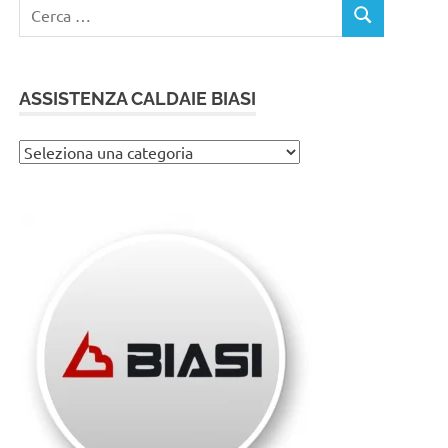
Ricerca
CERCA
per:
ASSISTENZA CALDAIE BIASI
Assistenza
caldaie
Biasi