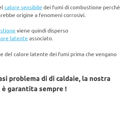
el
calore sensibile
dei fumi di combustione perché
arebbe origine a fenomeni corrosivi.
stione
viene quindi disperso
lore latente
associato.
te del calore latente dei fumi prima che vengano
iasi problema di di caldaie, la nostra
 è garantita sempre !