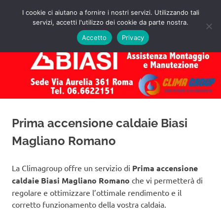
Salta
I cookie ci aiutano a fornire i nostri servizi. Utilizzando tali
al
servizi, accetti l'utilizzo dei cookie da parte nostra.
✅
MENU
contenuto
Assistenza
Richiedi
Accetto
Privacy
un
Caldaie
Preventivo!
Biasi
Roma
Prima accensione caldaie Biasi
Magliano Romano
La Climagroup offre un servizio di
Prima accensione
caldaie Biasi Magliano Romano
che vi permetterà di
regolare e ottimizzare l’ottimale rendimento e il
corretto funzionamento della vostra caldaia.