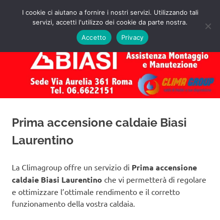
Salta
I cookie ci aiutano a fornire i nostri servizi. Utilizzando tali
al
servizi, accetti l'utilizzo dei cookie da parte nostra.
✅
MENU
contenuto
Assistenza
Richiedi
Accetto
Privacy
un
Caldaie
Preventivo!
Biasi
Roma
Prima accensione caldaie Biasi
Laurentino
La Climagroup offre un servizio di
Prima accensione
caldaie Biasi Laurentino
che vi permetterà di regolare
e ottimizzare l’ottimale rendimento e il corretto
funzionamento della vostra caldaia.