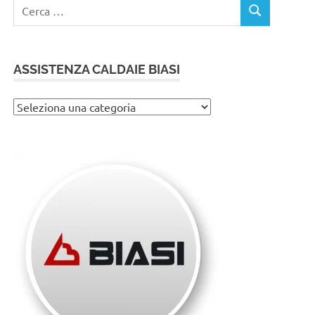
Ricerca
CERCA
per:
ASSISTENZA CALDAIE BIASI
Assistenza
caldaie
Biasi