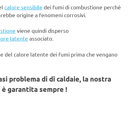
el
calore sensibile
dei fumi di combustione perché
arebbe origine a fenomeni corrosivi.
stione
viene quindi disperso
lore latente
associato.
te del calore latente dei fumi prima che vengano
iasi problema di di caldaie, la nostra
 è garantita sempre !