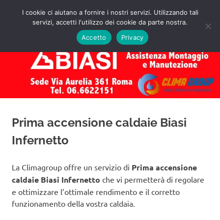
Salta
I cookie ci aiutano a fornire i nostri servizi. Utilizzando tali
al
servizi, accetti l'utilizzo dei cookie da parte nostra.
✅
MENU
contenuto
Assistenza
Richiedi
Accetto
Privacy
un
Caldaie
Preventivo!
Biasi
Roma
Prima accensione caldaie Biasi
Infernetto
La Climagroup offre un servizio di
Prima accensione
caldaie Biasi Infernetto
che vi permetterà di regolare
e ottimizzare l’ottimale rendimento e il corretto
funzionamento della vostra caldaia.