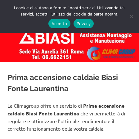
Salta
I cookie ci aiutano a fornire i nostri servizi. Utilizzando tali
al
servizi, accetti l'utilizzo dei cookie da parte nostra.
✅
MENU
contenuto
Assistenza
Richiedi
Accetto
Privacy
un
Caldaie
Preventivo!
Biasi
Roma
Prima accensione caldaie Biasi
Fonte Laurentina
La Climagroup offre un servizio di
Prima accensione
caldaie Biasi Fonte Laurentina
che vi permetterà di
regolare e ottimizzare l’ottimale rendimento e il
corretto funzionamento della vostra caldaia.