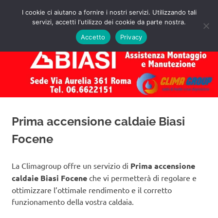
Salta
I cookie ci aiutano a fornire i nostri servizi. Utilizzando tali
al
servizi, accetti l'utilizzo dei cookie da parte nostra.
✅
MENU
contenuto
Assistenza
Richiedi
Accetto
Privacy
un
Caldaie
Preventivo!
Biasi
Roma
Prima accensione caldaie Biasi
Focene
La Climagroup offre un servizio di
Prima accensione
caldaie Biasi Focene
che vi permetterà di regolare e
ottimizzare l’ottimale rendimento e il corretto
funzionamento della vostra caldaia.