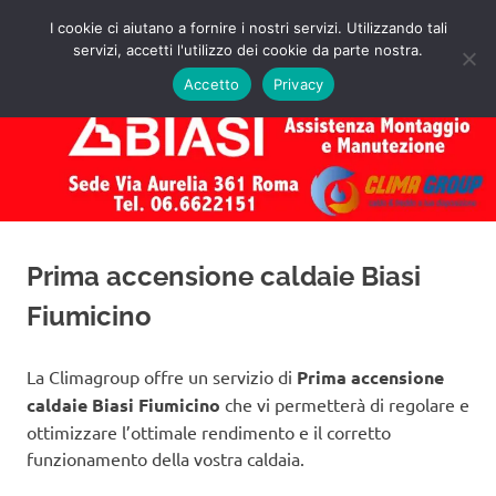
Salta
I cookie ci aiutano a fornire i nostri servizi. Utilizzando tali
al
servizi, accetti l'utilizzo dei cookie da parte nostra.
✅
MENU
contenuto
Assistenza
Richiedi
Accetto
Privacy
un
Caldaie
Preventivo!
Biasi
Roma
Prima accensione caldaie Biasi
Fiumicino
La Climagroup offre un servizio di
Prima accensione
caldaie Biasi Fiumicino
che vi permetterà di regolare e
ottimizzare l’ottimale rendimento e il corretto
funzionamento della vostra caldaia.