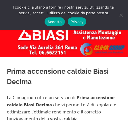
Salta
I cookie ci aiutano a fornire i nostri servizi. Utilizzando tali
al
servizi, accetti l'utilizzo dei cookie da parte nostra.
✅
MENU
contenuto
Assistenza
Richiedi
Accetto
Privacy
un
Caldaie
Preventivo!
Biasi
Roma
Prima accensione caldaie Biasi
Decima
La Climagroup offre un servizio di
Prima accensione
caldaie Biasi Decima
che vi permetterà di regolare e
ottimizzare l’ottimale rendimento e il corretto
funzionamento della vostra caldaia.