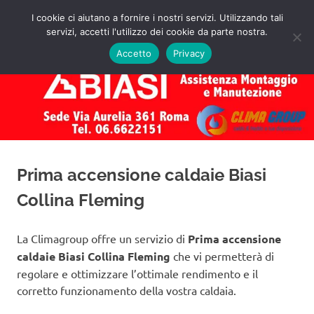
Salta
I cookie ci aiutano a fornire i nostri servizi. Utilizzando tali
al
servizi, accetti l'utilizzo dei cookie da parte nostra.
✅
MENU
contenuto
Assistenza
Richiedi
Accetto
Privacy
un
Caldaie
Preventivo!
Biasi
Roma
Prima accensione caldaie Biasi
Collina Fleming
La Climagroup offre un servizio di
Prima accensione
caldaie Biasi Collina Fleming
che vi permetterà di
regolare e ottimizzare l’ottimale rendimento e il
corretto funzionamento della vostra caldaia.