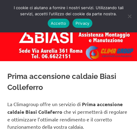
Salta
I cookie ci aiutano a fornire i nostri servizi. Utilizzando tali
al
servizi, accetti l'utilizzo dei cookie da parte nostra.
✅
MENU
contenuto
Assistenza
Richiedi
Accetto
Privacy
un
Caldaie
Preventivo!
Biasi
Roma
Prima accensione caldaie Biasi
Colleferro
La Climagroup offre un servizio di
Prima accensione
caldaie Biasi Colleferro
che vi permetterà di regolare
e ottimizzare l’ottimale rendimento e il corretto
funzionamento della vostra caldaia.