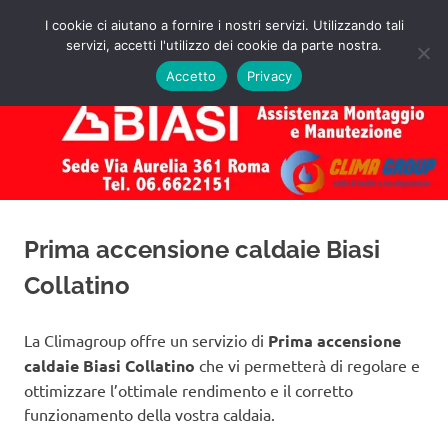
Salta
I cookie ci aiutano a fornire i nostri servizi. Utilizzando tali
al
servizi, accetti l'utilizzo dei cookie da parte nostra.
✅
MENU
contenuto
Assistenza
Richiedi
Accetto
Privacy
un
Caldaie
Preventivo!
Biasi
Roma
Prima accensione caldaie Biasi
Collatino
La Climagroup offre un servizio di
Prima accensione
caldaie Biasi Collatino
che vi permetterà di regolare e
ottimizzare l’ottimale rendimento e il corretto
funzionamento della vostra caldaia.