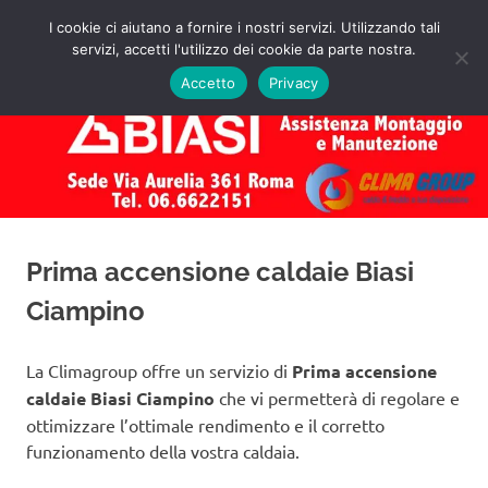
Salta
I cookie ci aiutano a fornire i nostri servizi. Utilizzando tali
al
servizi, accetti l'utilizzo dei cookie da parte nostra.
✅
MENU
contenuto
Assistenza
Richiedi
Accetto
Privacy
un
Caldaie
Preventivo!
Biasi
Roma
Prima accensione caldaie Biasi
Ciampino
La Climagroup offre un servizio di
Prima accensione
caldaie Biasi Ciampino
che vi permetterà di regolare e
ottimizzare l’ottimale rendimento e il corretto
funzionamento della vostra caldaia.