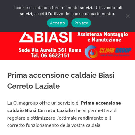
Salta
I cookie ci aiutano a fornire i nostri servizi. Utilizzando tali
al
servizi, accetti l'utilizzo dei cookie da parte nostra.
✅
MENU
contenuto
Assistenza
Richiedi
Accetto
Privacy
un
Caldaie
Preventivo!
Biasi
Roma
Prima accensione caldaie Biasi
Cerreto Laziale
La Climagroup offre un servizio di
Prima accensione
caldaie Biasi Cerreto Laziale
che vi permetterà di
regolare e ottimizzare l’ottimale rendimento e il
corretto funzionamento della vostra caldaia.