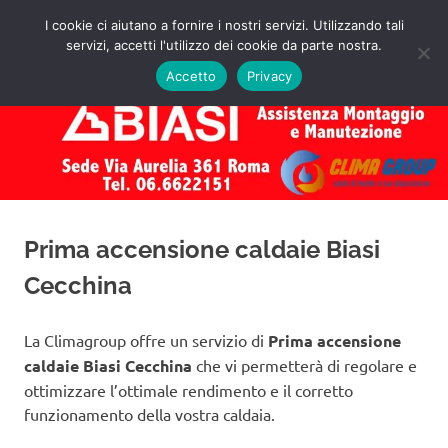
Salta
I cookie ci aiutano a fornire i nostri servizi. Utilizzando tali
al
servizi, accetti l'utilizzo dei cookie da parte nostra.
✅
MENU
contenuto
Assistenza
Richiedi
Accetto
Privacy
un
Caldaie
Preventivo!
Biasi
Roma
Prima accensione caldaie Biasi
Cecchina
La Climagroup offre un servizio di
Prima accensione
caldaie Biasi Cecchina
che vi permetterà di regolare e
ottimizzare l’ottimale rendimento e il corretto
funzionamento della vostra caldaia.